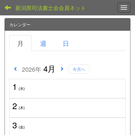
新潟県司法書士会会員ネット
Toggl
カレンダー
月
週
日
4月
2026年
今月へ
1
(水)
2
(木)
3
(金)