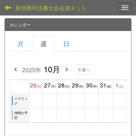
新潟県司法書士会会員ネット
Toggl
カレンダー
月
週
日
10月
2025年
今週へ
26
27
28
29
30
31
1
(日)
(月)
(火)
(水)
(木)
(金)
(土)
パブリッ
ク
仲間の予
定