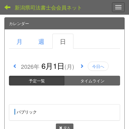
新潟県司法書士会会員ネット
Toggl
カレンダー
月
週
日
6月1日
2026年
(月)
今日へ
予定一覧
タイムライン
パブリック
戻る